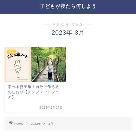
子どもが寝たら何しよう
― ARCHIVES ―
2023年 3月
知育
学べる親子旅！自分で作る旅
のしおり【テンプレートシェ
ア】
2023年3月21日
HOME
2023年
3月