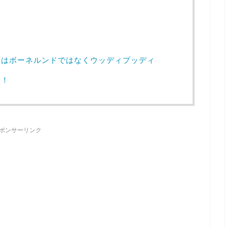
ゃはボーネルンドではなくウッディプッディ
う！
ポンサーリンク